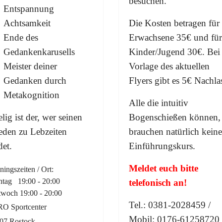
besuchen.
Entspannung
Achtsamkeit
Die
Kosten betragen für
Ende des
Erwachsene 35€ und für
Gedankenkarusells
Kinder/Jugend 30
€
. Bei
Meister deiner
Vorlage des aktuellen
Gedanken durch
Flyers gibt es 5€ Nachla
Metakognition
Alle die intuitiv
lig ist der, wer seinen
Bogenschießen können,
eden zu Lebzeiten
brauchen natürlich
kein
det.
Einführungskurs.
Meldet euch bitte
ningszeiten / Ort:
tag 19:00 - 20:00
telefonisch an!
twoch 19:00 - 20:00
Tel.: 0381-2028459 /
O Sportcenter
Mobil: 0176-61258720
07 Rostock