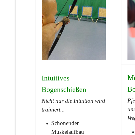
Me
Intuitives
Bo
Bogenschießen
Pfe
Nicht nur die Intuition wird
un
trainiert...
We
Schonender
Muskelaufbau